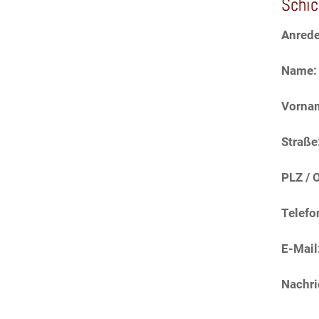
Schic
Anrede
Name:
Vorna
Straße
PLZ / O
Telefo
E-Mail
Nachri