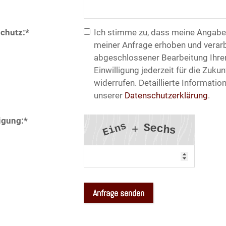
chutz:
*
Ich stimme zu, dass meine Angab
meiner Anfrage erhoben und verarb
abgeschlossener Bearbeitung Ihrer
Einwilligung jederzeit für die Zuku
widerrufen. Detaillierte Informati
unserer
Datenschutzerklärung
.
igung:
*
s
S
n
e
c
h
i
s
E