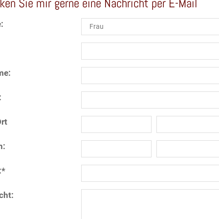
ken Sie mir gerne eine Nachricht per E-Mail
:
me:
:
rt
n:
:
*
cht: