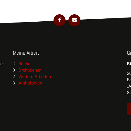
Meine Arbeit
G
e:
Bücher
Bi
Drehbücher
20
Weitere Arbeiten
B
Anthologien
„A
Sc